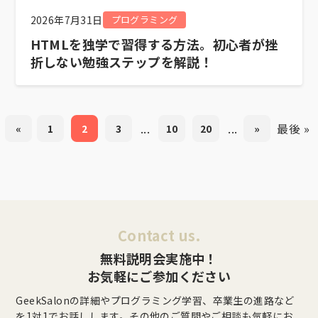
2026年7月31日
プログラミング
HTMLを独学で習得する方法。初心者が挫
折しない勉強ステップを解説！
...
...
最後 »
«
1
2
3
10
20
»
Contact us.
無料説明会実施中！
お気軽にご参加ください
GeekSalonの詳細やプログラミング学習、卒業生の進路など
を1対1でお話しします。その他のご質問やご相談も気軽にお